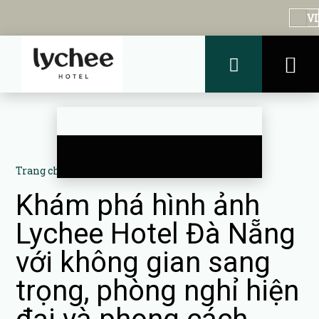
VI
Trang chủ
–
Về khách sạn
–
Hình ảnh
Khám phá hình ảnh
Lychee Hotel Đà Nẵng
với không gian sang
trọng, phòng nghỉ hiện